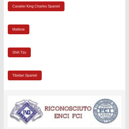
Cavalier King Charles Spaniel
Maltese
Shih Tzu
Tibetan Spaniel